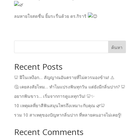
ลมหายใจสดชื่น ยิ้มระรื่นด้วย ดร.กิราริ
ค้นหา
Recent Posts
🦷 ฝีในเหงือก… สัญญาณอันตรายที่ไม่ควรมองข้าม! ⚠️
🤔 เคยสงสัยไหม… ทำไมแปรงฟันทุกวัน แต่ยังมีกลิ่นปาก? 🦷
อยากฟันขาว… เริ่มจากการดูแลทุกวัน! 🦷✨
10 เหตุผลที่ยาสีฟันสมุนไพรถึงเหมาะกับคุณ 🌿🦷
รวม 10 สาเหตุของปัญหากลิ่นปาก ที่หลายคนอาจไม่เคยรู้!
Recent Comments