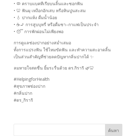
• 🦠 คราบแบคทีเรียบนลิ้นและซอกฟัน
• 🦷 ฟันผุ เหงือกอักเสบ หรือหินปูนสะสม
• 💧 ปากแห้ง ดื่มน้ำน้อย
• ☕🚬 การสูบบุหรี่ หรือดื่มชา–กาแฟเป็นประจำ
• 😴 การพักผ่อนไม่เพียงพอ
การดูแลช่องปากอย่างสม่ำเสมอ
ทั้งการแปรงฟัน ใช้ไหมขัดฟัน และทำความสะอาดลิ้น
เป็นส่วนสำคัญที่ช่วยลดปัญหากลิ่นปากได้ ✨
ลมหายใจสดชื่น ยิ้มระรื่นด้วย ดร.กิราริ 🌿🦷
#HelpingforHealth
#สุขภาพช่องปาก
#กลิ่นปาก
#ดร_กิราริ
ค้นหา