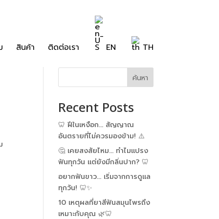
ม
สินค้า
ติดต่อเรา
EN
TH
ค้นหา
Recent Posts
🦷 ฝีในเหงือก… สัญญาณ
อันตรายที่ไม่ควรมองข้าม! ⚠️
ม
🤔 เคยสงสัยไหม… ทำไมแปรง
ฟันทุกวัน แต่ยังมีกลิ่นปาก? 🦷
อยากฟันขาว… เริ่มจากการดูแล
ทุกวัน! 🦷✨
10 เหตุผลที่ยาสีฟันสมุนไพรถึง
เหมาะกับคุณ 🌿🦷