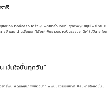
ราริ
บ ดูแลช่องปากทั้งครอบครัว ✔️ พัฒนาร่วมกับทีมสุขภาพ✔️ สมุนไพรไทย 11
รอักเสบ ต้านเชื้อแบคทีเรีย✔️ ฟันขาวอย่างเป็นธรรมชาติ✔️ ไม่มีสารก่อ
น มั่นใจขึ้นทุกวัน”
 #รีวิวยาสีฟัน #ดูแลสุขภาพช่องปาก #ฟันขาวธรรมชาติ #ลมหายใจสดชื่น...