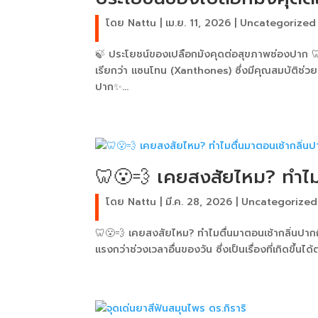
โดย
Nattu
|
เม.ย. 11, 2026
|
Uncategorized
🍃 ประโยชน์ของเปลือกมังคุดต่อสุขภาพช่องปาก 🦷
เรียกว่า แซนโทน (Xanthones) ซึ่งมีคุณสมบัติช
ปาก✨...
🦷😮‍💨 เคยสงสัยไหม? ทำไม
โดย
Nattu
|
มี.ค. 28, 2026
|
Uncategorized
🦷😮‍💨 เคยสงสัยไหม? ทำไมตื่นมาตอนเช้ากลิ่นปาก
แรงกว่าช่วงเวลาอื่นของวัน ซึ่งเป็นเรื่องที่เกิดขึ้