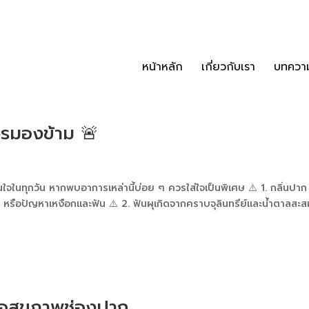
หน้าหลัก
เกี่ยวกับเรา
บทควา
วรมองข้าม 🚨
ใจในทุกวัน หากพบอาการเหล่านี้บ่อย ๆ ควรใส่ใจเป็นพิเศษ ⚠️ 1. กลิ่นปาก
 หรือปัญหาเหงือกและฟัน ⚠️ 2. ฟันผุเกิดจากคราบจุลินทรีย์และน้ำตาลสะส
่อสุขภาพช่องปาก