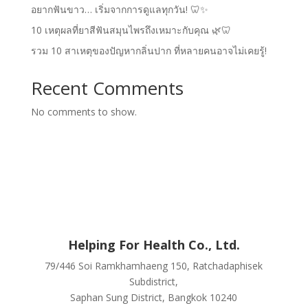
อยากฟันขาว… เริ่มจากการดูแลทุกวัน! 🦷✨
10 เหตุผลที่ยาสีฟันสมุนไพรถึงเหมาะกับคุณ 🌿🦷
รวม 10 สาเหตุของปัญหากลิ่นปาก ที่หลายคนอาจไม่เคยรู้!
Recent Comments
No comments to show.
Helping For Health Co., Ltd.
79/446 Soi Ramkhamhaeng 150, Ratchadaphisek
Subdistrict,
Saphan Sung District, Bangkok 10240