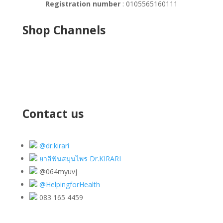
Registration number
: 0105565160111
Shop Channels
Contact us
@dr.kirari
ยาสีฟันสมุนไพร Dr.KIRARI
@064myuvj
@HelpingforHealth
083 165 4459