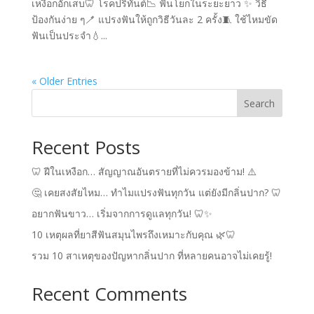
เหงือกอักเสบ🦷 โรคปริทันต์📉 ฟันโยกในระยะยาว ✨ วิธี
ป้องกันง่าย ๆ🪥 แปรงฟันให้ถูกวิธีวันละ 2 ครั้ง🧵 ใช้ไหมขัด
ฟันเป็นประจำ💧...
« Older Entries
Search
Recent Posts
🦷 ฝีในเหงือก… สัญญาณอันตรายที่ไม่ควรมองข้าม! ⚠️
🤔 เคยสงสัยไหม… ทำไมแปรงฟันทุกวัน แต่ยังมีกลิ่นปาก? 🦷
อยากฟันขาว… เริ่มจากการดูแลทุกวัน! 🦷✨
10 เหตุผลที่ยาสีฟันสมุนไพรถึงเหมาะกับคุณ 🌿🦷
รวม 10 สาเหตุของปัญหากลิ่นปาก ที่หลายคนอาจไม่เคยรู้!
Recent Comments