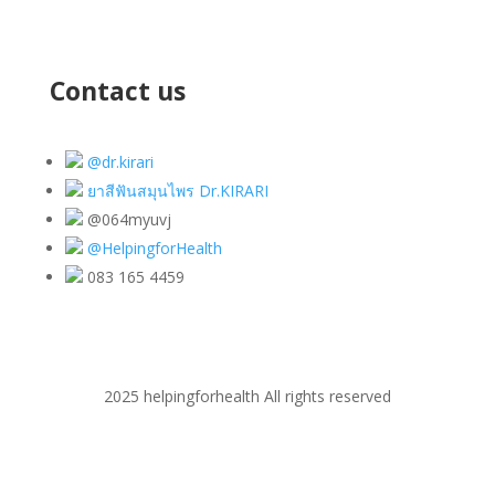
Contact us
@dr.kirari
ยาสีฟันสมุนไพร Dr.KIRARI
@064myuvj
@HelpingforHealth
083 165 4459
2025 helpingforhealth All rights reserved